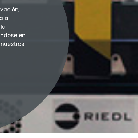
vación,
a a
la
éndose en
 nuestros