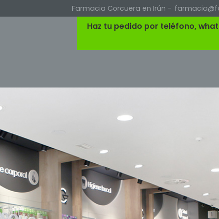
Farmacia Corcuera en Irún -
farmacia@f
Haz tu pedido por teléfono, wha