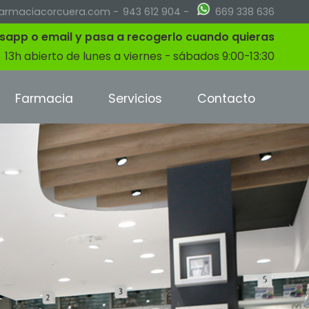
armaciacorcuera.com
-
943 612 904
-
669 338 636
tsapp o email y pasa a recogerlo cuando quieras
13h abierto de lunes a viernes - sábados 9:00-13:30
Farmacia
Servicios
Contacto